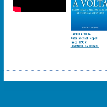
DAR-LHE A VOLTA
Autor: Michael Heppell
Preço: 11.99 €
COMPRAR OU SABER MAIS...