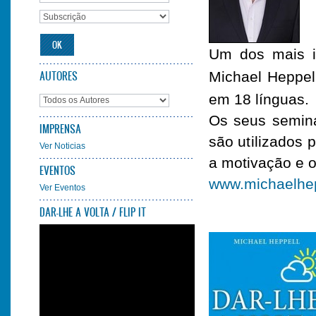
Um dos mais i
AUTORES
Michael Heppel
em 18 línguas.
Os seus seminá
IMPRENSA
são utilizados
Ver Noticias
a motivação e 
EVENTOS
www.michaelhe
Ver Eventos
DAR-LHE A VOLTA / FLIP IT